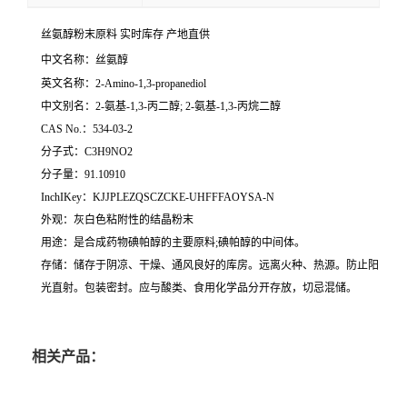
丝氨醇粉末原料 实时库存 产地直供
中文名称：丝氨醇
英文名称：2-Amino-1,3-propanediol
中文别名：2-氨基-1,3-丙二醇; 2-氨基-1,3-丙烷二醇
CAS No.：534-03-2
分子式：C3H9NO2
分子量：91.10910
InchIKey：KJJPLEZQSCZCKE-UHFFFAOYSA-N
外观：灰白色粘附性的结晶粉末
用途：是合成药物碘帕醇的主要原料;碘帕醇的中间体。
存储：储存于阴凉、干燥、通风良好的库房。远离火种、热源。防止阳
光直射。包装密封。应与酸类、食用化学品分开存放，切忌混储。
相关产品：