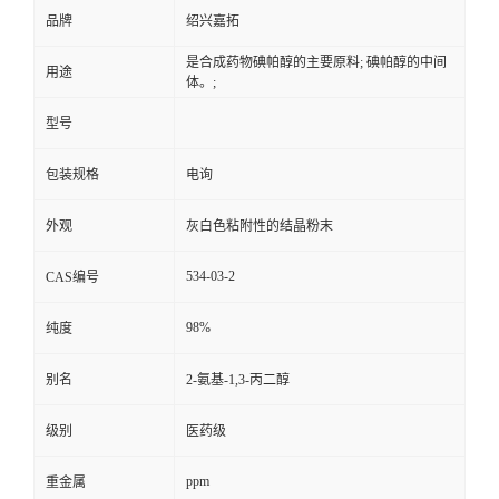
品牌
绍兴嘉拓
是合成药物碘帕醇的主要原料; 碘帕醇的中间
用途
体。;
型号
包装规格
电询
外观
灰白色粘附性的结晶粉末
534-03-2
CAS编号
98%
纯度
别名
2-氨基-1,3-丙二醇
级别
医药级
ppm
重金属