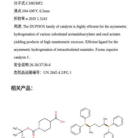
分子式:C18H36P2
沸点:104-106°C 0,5mm
折射率:n 20/D 1.5243
用途: The DUPHOS family of catalysts is highly efficient for the asymmetric
hydrogenation of various substituted acetamidoacrylates and enol acetates
yielding products of high enantiomeric excesses. Efficient ligand for the
asymmetric hydrogenation of tetrasubstituted enamides. Forms superior
catalysts f..
安全说明:26-36/37/39-6
危险品运输编号：UN 2845 4.2/PG 1
相关产品：