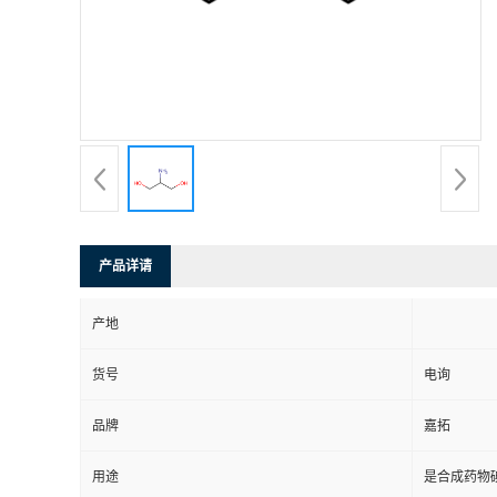
产品详请
产地
货号
电询
品牌
嘉拓
用途
是合成药物碘