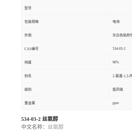
型号
包装规格
电询
外观
灰白色粘附
534-03-2
CAS编号
98%
纯度
别名
2-氨基-1,3
级别
医药级
ppm
重金属
534-03-2 丝氨醇
中文名称：
丝氨醇